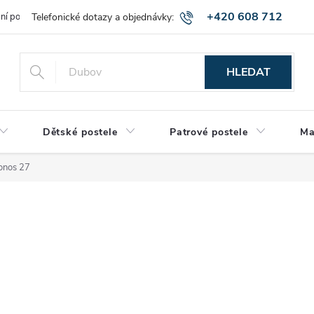
+420 608 712
bní podmínky
Obchodní podmínky
Montáž a výnos zboží
Vráce
515
HLEDAT
Dětské postele
Patrové postele
Ma
ronos 27