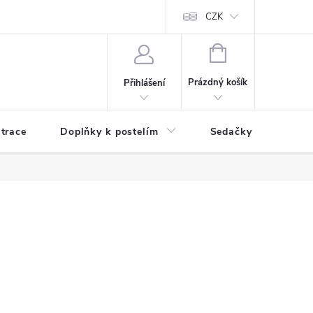
ní zboží a reklamace
Podmínky ochrany osobních údajů
CZK
Jak nakupo
NÁKUPNÍ
KOŠÍK
Prázdný košík
Přihlášení
trace
Doplňky k postelím
Sedačky
S