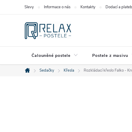
Přejít
Slevy
Informace o nás
Kontakty
Dodací a plate
na
obsah
Čalouněné postele
Postele z masivu
Sedačky
Křesla
Rozkládací křeslo Falko - K
Domů