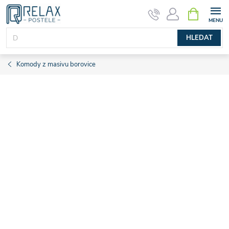
Přejít
NÁKUPNÍ
KOŠÍK
na
obsah
HLEDAT
Komody z masivu borovice