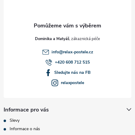
p
a
t
Dominika a Matyáš
í
info
@
relax-postele.cz
+420 608 712 515
Sledujte nás na FB
relaxpostele
Informace pro vás
Slevy
Informace o nás