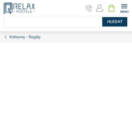
Přejít
NÁKUPNÍ
KOŠÍK
na
obsah
HLEDAT
Knihovny - Regály