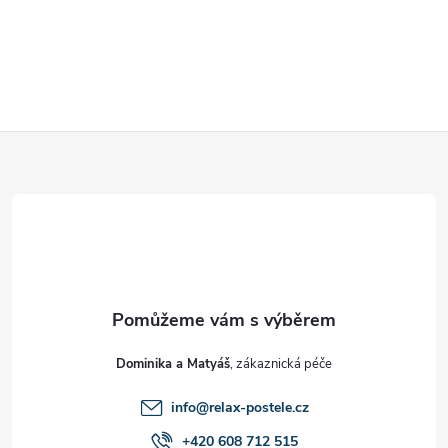
Z
á
p
a
t
Dominika a Matyáš
í
info
@
relax-postele.cz
+420 608 712 515