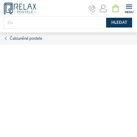
Přejít
NÁKUPNÍ
KOŠÍK
na
obsah
HLEDAT
Čalouněné postele