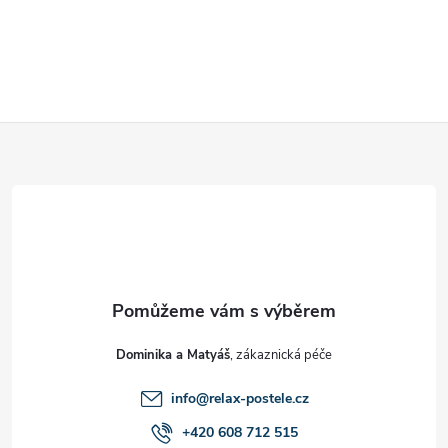
Z
á
p
a
t
Dominika a Matyáš
í
info
@
relax-postele.cz
+420 608 712 515