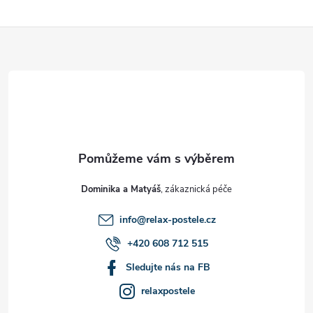
Z
á
p
a
t
Dominika a Matyáš
í
info
@
relax-postele.cz
+420 608 712 515
Sledujte nás na FB
relaxpostele