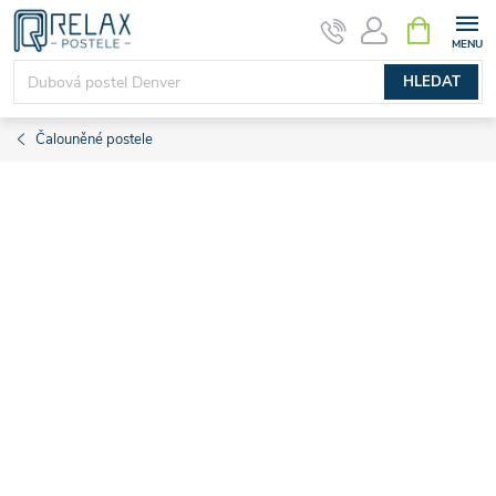
Přejít
NÁKUPNÍ
KOŠÍK
na
obsah
HLEDAT
Čalouněné postele