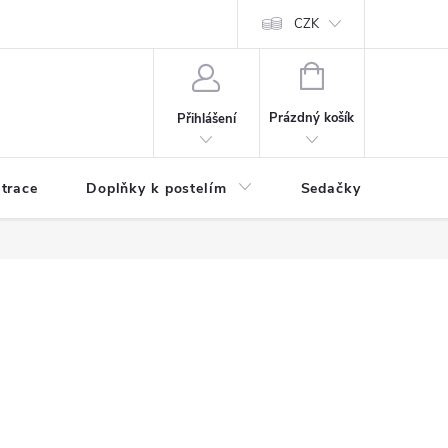
ní zboží a reklamace
Podmínky ochrany osobních údajů
CZK
Jak nakupo
NÁKUPNÍ
KOŠÍK
Prázdný košík
Přihlášení
trace
Doplňky k postelím
Sedačky
S