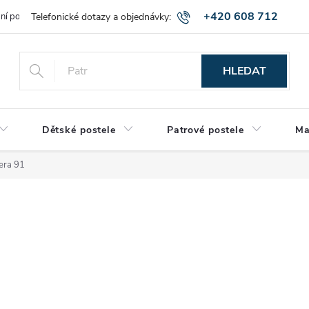
+420 608 712
bní podmínky
Obchodní podmínky
Montáž a výnos zboží
Vráce
515
HLEDAT
Dětské postele
Patrové postele
Ma
iera 91