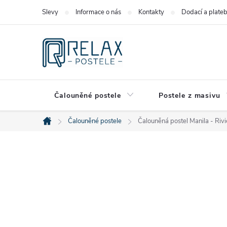
Přejít
Slevy
Informace o nás
Kontakty
Dodací a plate
na
obsah
Čalouněné postele
Postele z masivu
Čalouněné postele
Čalouněná postel Manila - Riv
Domů