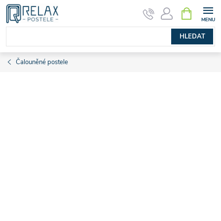
Přejít
NÁKUPNÍ
KOŠÍK
na
obsah
HLEDAT
Čalouněné postele