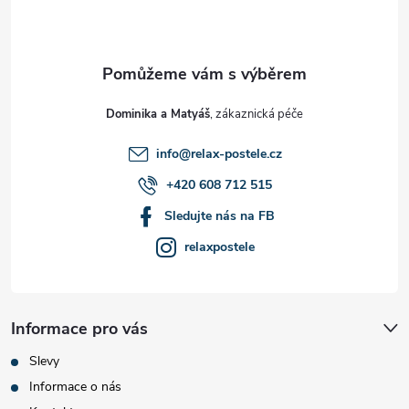
p
a
t
Dominika a Matyáš
í
info
@
relax-postele.cz
+420 608 712 515
Sledujte nás na FB
relaxpostele
Informace pro vás
Slevy
Informace o nás