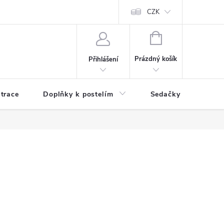
ní zboží a reklamace
Podmínky ochrany osobních údajů
CZK
Jak nakupo
NÁKUPNÍ
KOŠÍK
Prázdný košík
Přihlášení
trace
Doplňky k postelím
Sedačky
S