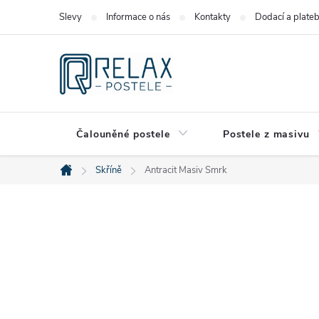
Přejít
Slevy
Informace o nás
Kontakty
Dodací a plate
na
obsah
Čalouněné postele
Postele z masivu
Skříně
Antracit Masiv Smrk
Domů