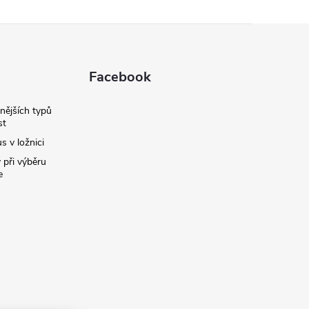
Facebook
nějších typů
st
s v ložnici
 při výběru
e