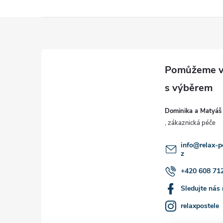
Z
á
p
a
Dominika a Matyáš
t
í
info
@
relax-p
z
+420 608 71
Sledujte nás
relaxpostele