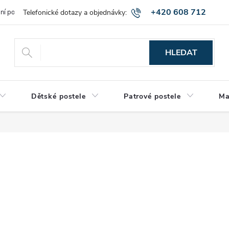
+420 608 712
bní podmínky
Obchodní podmínky
Montáž a výnos zboží
Vráce
515
HLEDAT
Dětské postele
Patrové postele
Ma