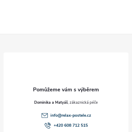
Z
á
p
a
t
Dominika a Matyáš
í
info
@
relax-postele.cz
+420 608 712 515