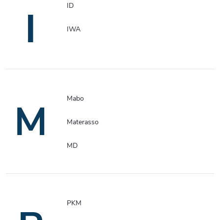
ID
I
IWA
Mabo
M
Materasso
MD
PKM