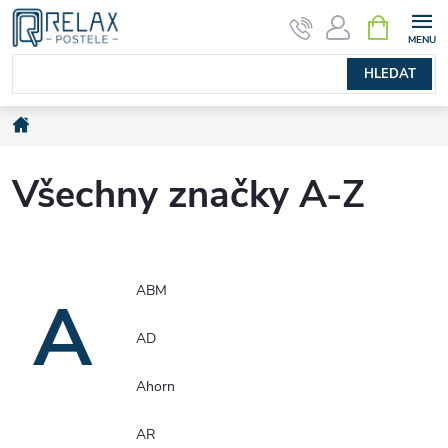
Přejít
NÁKUPNÍ
KOŠÍK
na
obsah
HLEDAT
Domů
Všechny značky A-Z
ABM
A
AD
Ahorn
AR