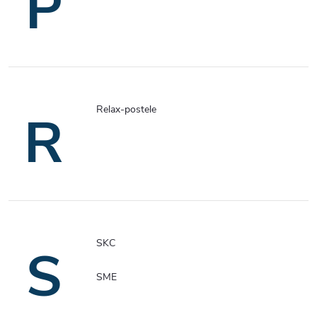
P
Relax-postele
R
SKC
S
SME