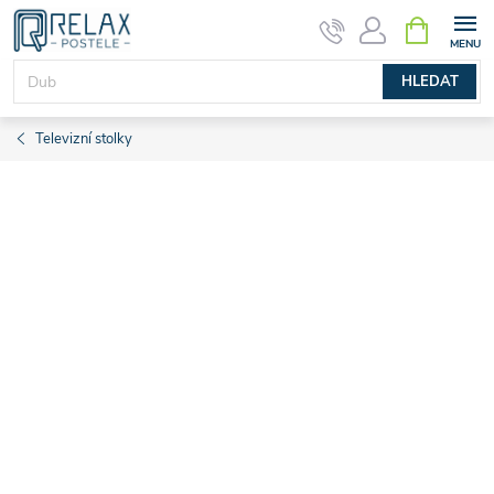
Přejít
NÁKUPNÍ
KOŠÍK
na
obsah
HLEDAT
Televizní stolky