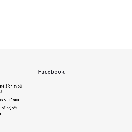
Facebook
nějších typů
st
s v ložnici
 při výběru
e