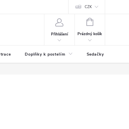
ní zboží a reklamace
Podmínky ochrany osobních údajů
CZK
Jak nakupo
NÁKUPNÍ
KOŠÍK
Prázdný košík
Přihlášení
trace
Doplňky k postelím
Sedačky
S