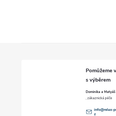
Z
á
p
a
Dominika a Matyáš
t
í
info
@
relax-p
z