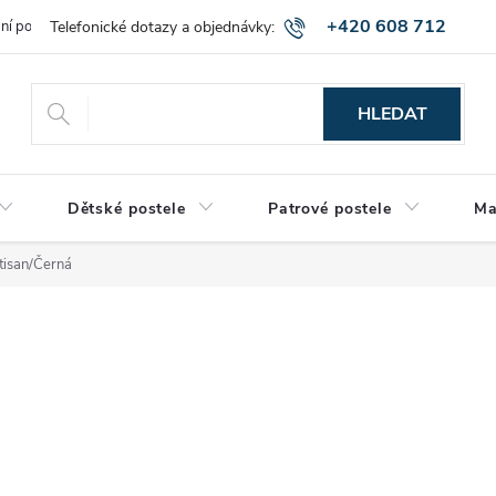
+420 608 712
bní podmínky
Obchodní podmínky
Montáž a výnos zboží
Vráce
515
HLEDAT
Dětské postele
Patrové postele
Ma
tisan/Černá