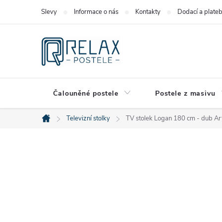
Přejít
Slevy
Informace o nás
Kontakty
Dodací a plate
na
obsah
Čalouněné postele
Postele z masivu
Televizní stolky
TV stolek Logan 180 cm - dub Ar
Domů