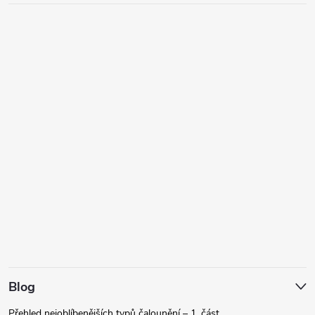
Blog
Přehled nejoblíbenějších typů čalounění – 1. část