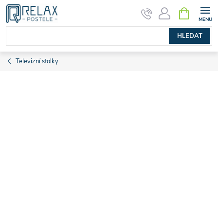
Přejít
NÁKUPNÍ
KOŠÍK
na
obsah
HLEDAT
Televizní stolky