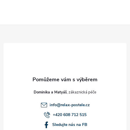
Z
á
p
a
t
Dominika a Matyáš
í
info
@
relax-postele.cz
+420 608 712 515
Sledujte nás na FB