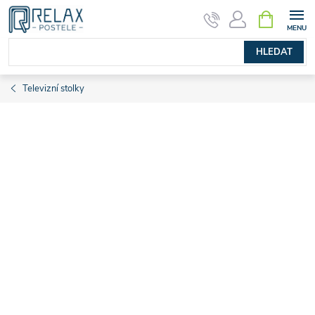
Přejít
NÁKUPNÍ
KOŠÍK
na
obsah
HLEDAT
Televizní stolky