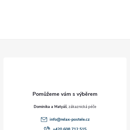
Z
á
p
a
t
Dominika a Matyáš
í
info
@
relax-postele.cz
+420 608 712 515