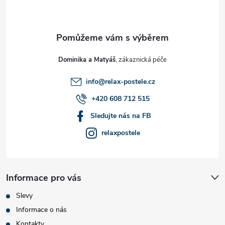
p
a
t
Dominika a Matyáš
í
info
@
relax-postele.cz
+420 608 712 515
Sledujte nás na FB
relaxpostele
Informace pro vás
Slevy
Informace o nás
Kontakty