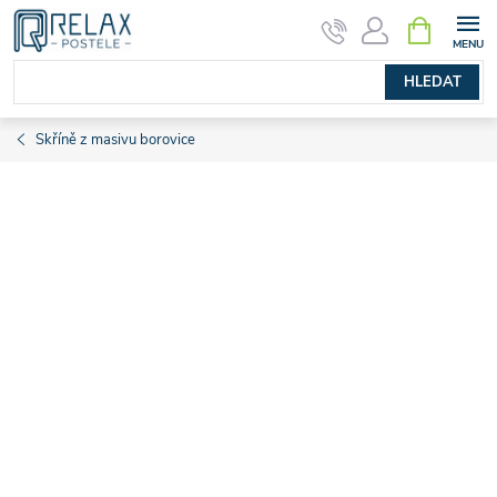
Přejít
NÁKUPNÍ
KOŠÍK
na
obsah
HLEDAT
Skříně z masivu borovice