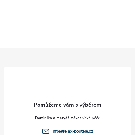
Z
á
p
a
t
Dominika a Matyáš
í
info
@
relax-postele.cz