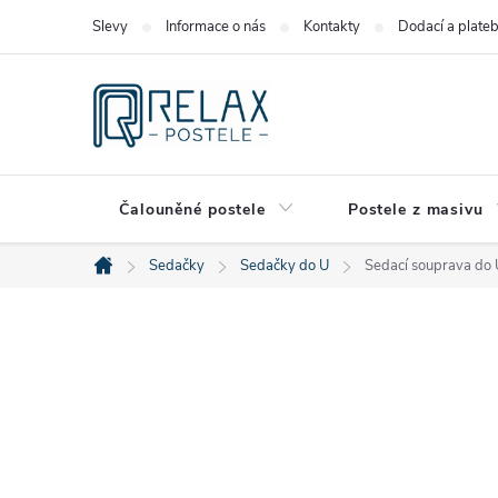
Přejít
Slevy
Informace o nás
Kontakty
Dodací a plate
na
obsah
Čalouněné postele
Postele z masivu
Sedačky
Sedačky do U
Sedací souprava do 
Domů