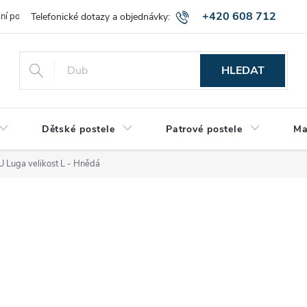
+420 608 712
bní podmínky
Obchodní podmínky
Montáž a výnos zboží
Vráce
515
HLEDAT
Dětské postele
Patrové postele
Ma
U Luga velikost L - Hnědá