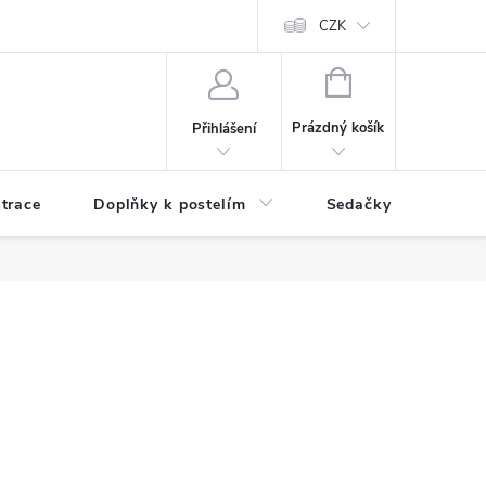
ní zboží a reklamace
Podmínky ochrany osobních údajů
CZK
Jak nakupo
NÁKUPNÍ
KOŠÍK
Prázdný košík
Přihlášení
trace
Doplňky k postelím
Sedačky
S