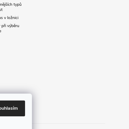
nějších typů
st
s v ložnici
 při výběru
e
ouhlasím