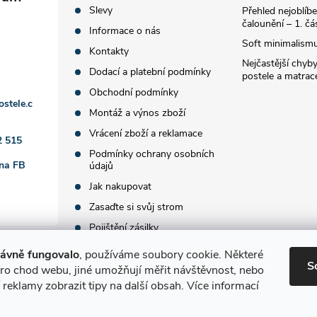
Slevy
Přehled nejoblíbe
čalounění – 1. čá
Informace o nás
Soft minimalismu
Kontakty
Nejčastější chyby
Dodací a platební podmínky
postele a matrac
Obchodní podmínky
ostele.c
Montáž a výnos zboží
Vrácení zboží a reklamace
2 515
Podmínky ochrany osobních
 na FB
údajů
Jak nakupovat
Zasaďte si svůj strom
Pojištění zásilky
rávně fungovalo
, používáme soubory cookie. Některé
S
pro chod webu, jiné umožňují měřit návštěvnost, nebo
eklamy zobrazit tipy na další obsah. Více informací