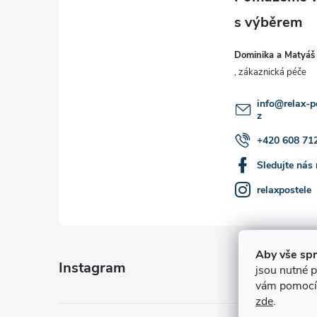
p
a
Dominika a Matyáš
t
í
info
@
relax-p
z
+420 608 71
Sledujte nás
relaxpostele
Aby vše sp
Instagram
jsou nutné 
vám pomocí r
zde
.