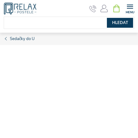
Přejít
NÁKUPNÍ
KOŠÍK
na
obsah
HLEDAT
Sedačky do U