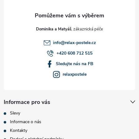
a
t
Dominika a Matyáš
í
info
@
relax-postele.cz
+420 608 712 515
Sledujte nás na FB
relaxpostele
Informace pro vás
Slevy
Informace o nás
Kontakty