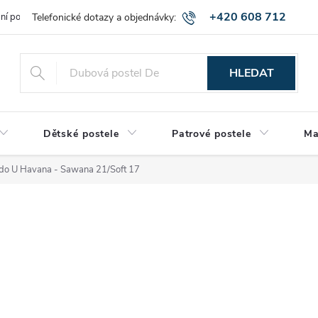
+420 608 712
bní podmínky
Obchodní podmínky
Montáž a výnos zboží
Vráce
515
HLEDAT
Dětské postele
Patrové postele
Ma
 do U Havana - Sawana 21/Soft 17