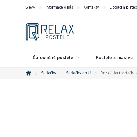
Přejít
Slevy
Informace o nás
Kontakty
Dodací a plate
na
obsah
Čalouněné postele
Postele z masivu
Sedačky
Sedačky do U
Rozkládací sedačka
Domů