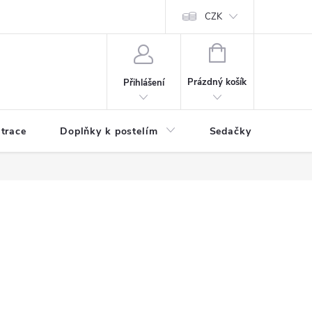
ní zboží a reklamace
Podmínky ochrany osobních údajů
CZK
Jak nakupo
NÁKUPNÍ
KOŠÍK
Prázdný košík
Přihlášení
trace
Doplňky k postelím
Sedačky
S