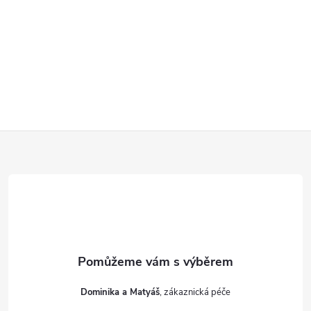
Z
á
p
a
t
Dominika a Matyáš