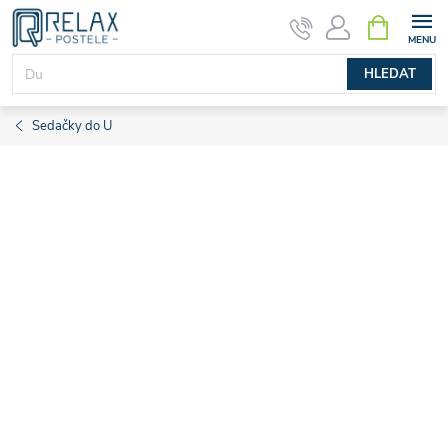
Přejít
NÁKUPNÍ
KOŠÍK
na
obsah
HLEDAT
Sedačky do U