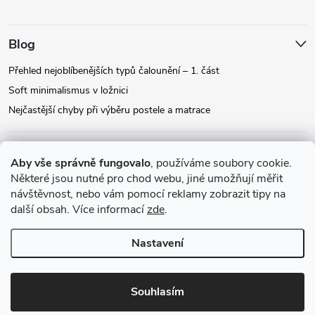
Blog
Přehled nejoblíbenějších typů čalounění – 1. část
Soft minimalismus v ložnici
Nejčastější chyby při výběru postele a matrace
Facebook
Aby vše správně fungovalo
, používáme soubory cookie.
Některé jsou nutné pro chod webu, jiné umožňují měřit
návštěvnost, nebo vám pomocí reklamy zobrazit tipy na
Instagram
další obsah. Více informací
zde
.
Nastavení
Copyright 2026
Relax-postele.cz
. Všechna práva vyhrazena.
Upravit
nastavení cookies
Souhlasím
Vytvořil Shoptet