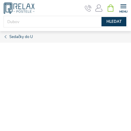
Přejít
NÁKUPNÍ
KOŠÍK
na
obsah
HLEDAT
Sedačky do U