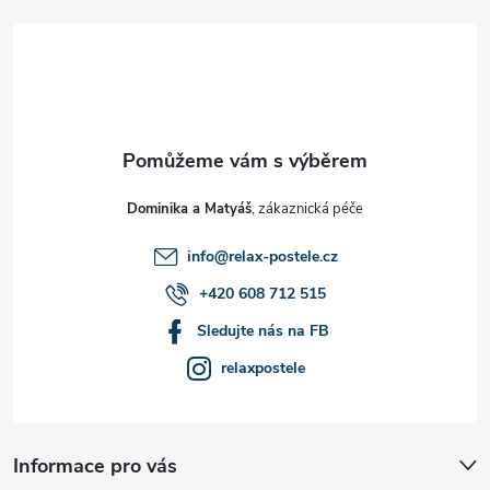
á
p
a
t
Dominika a Matyáš
í
info
@
relax-postele.cz
+420 608 712 515
Sledujte nás na FB
relaxpostele
Informace pro vás