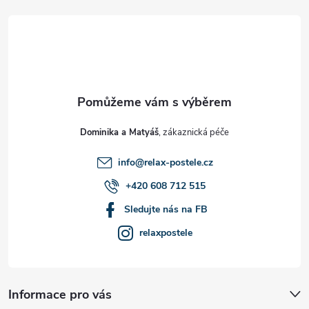
á
p
a
t
Dominika a Matyáš
í
info
@
relax-postele.cz
+420 608 712 515
Sledujte nás na FB
relaxpostele
Informace pro vás