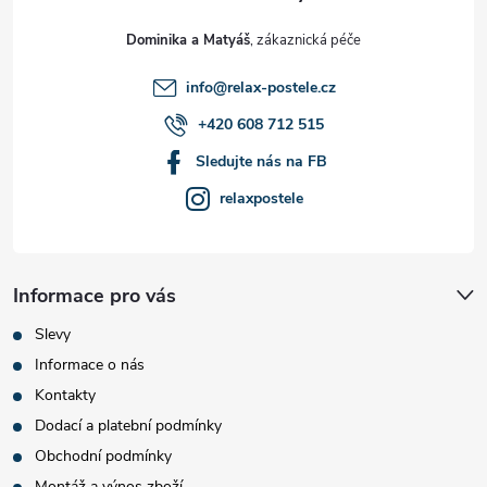
t
Dominika a Matyáš
í
info
@
relax-postele.cz
+420 608 712 515
Sledujte nás na FB
relaxpostele
Informace pro vás
Slevy
Informace o nás
Kontakty
Dodací a platební podmínky
Obchodní podmínky
Montáž a výnos zboží