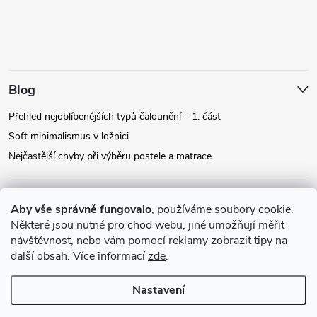
Blog
Přehled nejoblíbenějších typů čalounění – 1. část
Soft minimalismus v ložnici
Nejčastější chyby při výběru postele a matrace
Facebook
Aby vše správně fungovalo
, používáme soubory cookie.
Některé jsou nutné pro chod webu, jiné umožňují měřit
návštěvnost, nebo vám pomocí reklamy zobrazit tipy na
Instagram
další obsah. Více informací
zde
.
Nastavení
Copyright 2026
Relax-postele.cz
. Všechna práva vyhrazena.
Upravit