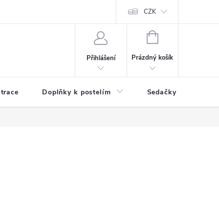
ní zboží a reklamace
Podmínky ochrany osobních údajů
CZK
Jak nakupo
NÁKUPNÍ
KOŠÍK
Prázdný košík
Přihlášení
trace
Doplňky k postelím
Sedačky
S