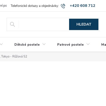
+420 608 712
bní podmínky
Obchodní podmínky
Montáž a výnos zboží
Vráce
515
HLEDAT
Dětské postele
Patrové postele
Ma
L Tokyo - Růžová 52