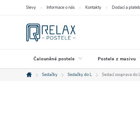
Přejít
Slevy
Informace o nás
Kontakty
Dodací a plate
na
obsah
Čalouněné postele
Postele z masivu
Sedačky
Sedačky do L
Sedací souprava do 
Domů