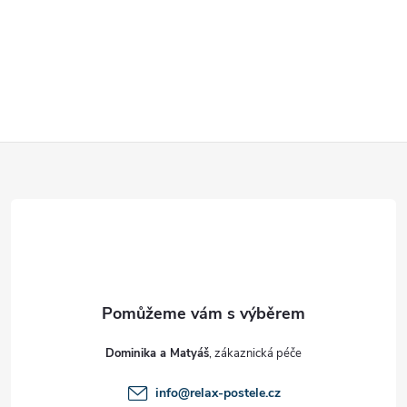
Z
á
p
a
t
Dominika a Matyáš
í
info
@
relax-postele.cz