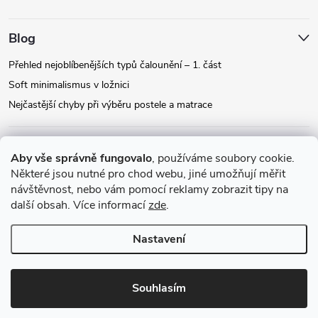
Blog
Přehled nejoblíbenějších typů čalounění – 1. část
Soft minimalismus v ložnici
Nejčastější chyby při výběru postele a matrace
Facebook
Aby vše správně fungovalo
, používáme soubory cookie.
Některé jsou nutné pro chod webu, jiné umožňují měřit
návštěvnost, nebo vám pomocí reklamy zobrazit tipy na
Instagram
další obsah. Více informací
zde
.
Nastavení
Copyright 2026
Relax-postele.cz
. Všechna práva vyhrazena.
Upravit
nastavení cookies
Souhlasím
Vytvořil Shoptet