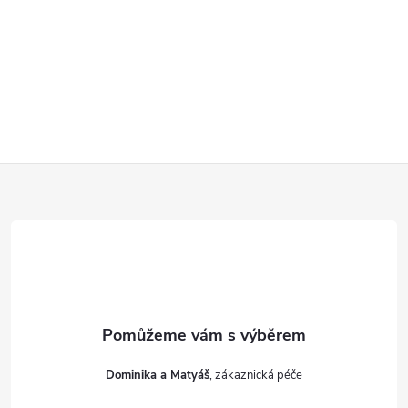
Z
á
p
a
t
Dominika a Matyáš