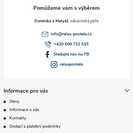
a
t
Dominika a Matyáš
í
info
@
relax-postele.cz
+420 608 712 515
Sledujte nás na FB
relaxpostele
Informace pro vás
Slevy
Informace o nás
Kontakty
Dodací a platební podmínky