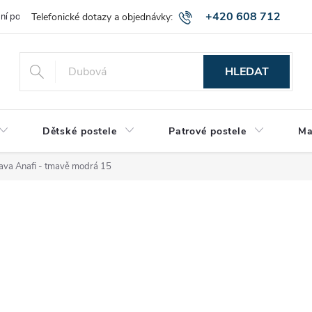
+420 608 712
bní podmínky
Obchodní podmínky
Montáž a výnos zboží
Vráce
515
HLEDAT
Dětské postele
Patrové postele
Ma
ava Anafi - tmavě modrá 15