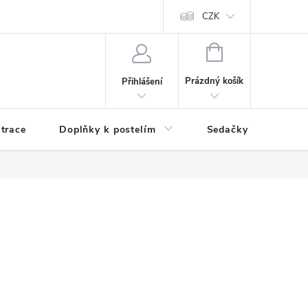
ní zboží a reklamace
Podmínky ochrany osobních údajů
CZK
Jak nakupo
NÁKUPNÍ
KOŠÍK
Prázdný košík
Přihlášení
trace
Doplňky k postelím
Sedačky
S