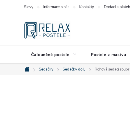
Přejít
Slevy
Informace o nás
Kontakty
Dodací a plate
na
obsah
Čalouněné postele
Postele z masivu
Sedačky
Sedačky do L
Rohová sedací soupr
Domů