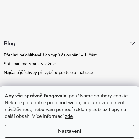
Blog
Přehled nejoblíbenějších typů čalounění – 1. část
Soft minimalismus v ložnici
Nejčastější chyby při výběru postele a matrace
Facebook
Aby vše správně fungovalo
, používáme soubory cookie.
Některé jsou nutné pro chod webu, jiné umožňují měřit
návštěvnost, nebo vám pomocí reklamy zobrazit tipy na
Instagram
další obsah. Více informací
zde
.
Nastavení
Copyright 2026
Relax-postele.cz
. Všechna práva vyhrazena.
Upravit