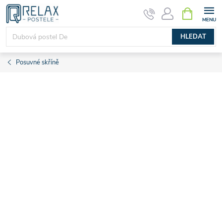
Přejít
NÁKUPNÍ
KOŠÍK
na
obsah
HLEDAT
Posuvné skříně