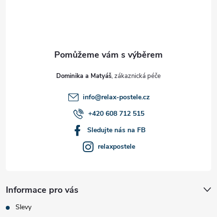
p
a
t
Dominika a Matyáš
í
info
@
relax-postele.cz
+420 608 712 515
Sledujte nás na FB
relaxpostele
Informace pro vás
Slevy