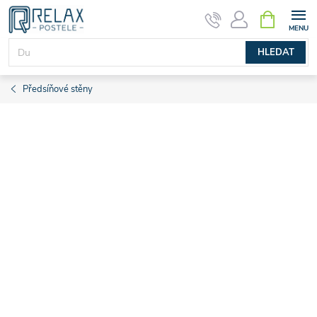
Přejít
NÁKUPNÍ
KOŠÍK
na
obsah
HLEDAT
Předsíňové stěny