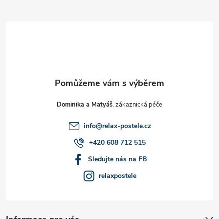
Z
á
p
a
t
Dominika a Matyáš
í
info
@
relax-postele.cz
+420 608 712 515
Sledujte nás na FB
relaxpostele