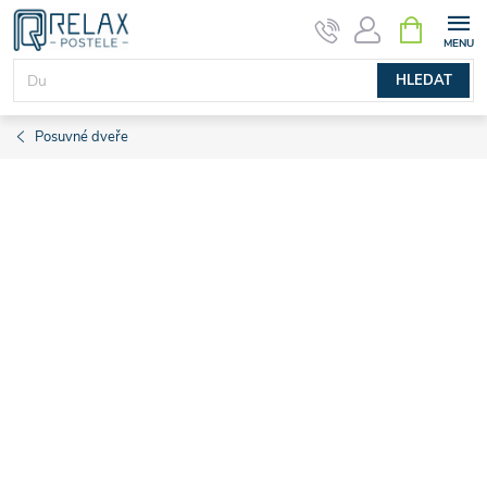
Přejít
NÁKUPNÍ
KOŠÍK
na
obsah
HLEDAT
Posuvné dveře