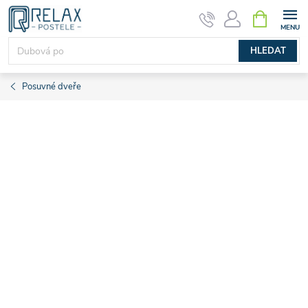
Přejít
NÁKUPNÍ
KOŠÍK
na
obsah
HLEDAT
Posuvné dveře