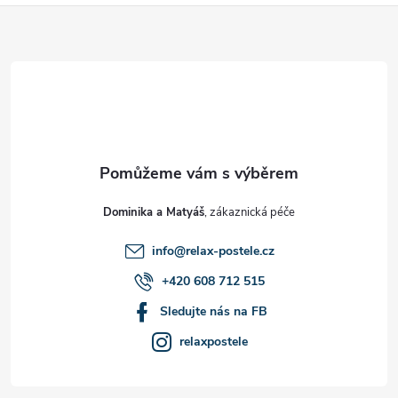
Z
á
p
a
t
Dominika a Matyáš
í
info
@
relax-postele.cz
+420 608 712 515
Sledujte nás na FB
relaxpostele