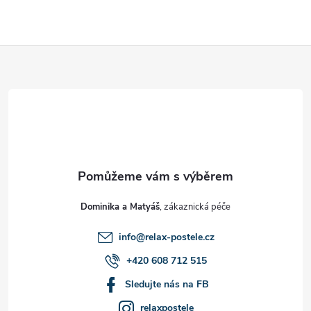
Z
á
p
a
t
Dominika a Matyáš
í
info
@
relax-postele.cz
+420 608 712 515
Sledujte nás na FB
relaxpostele