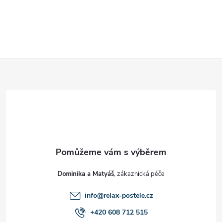
Z
á
p
a
t
Dominika a Matyáš
í
info
@
relax-postele.cz
+420 608 712 515