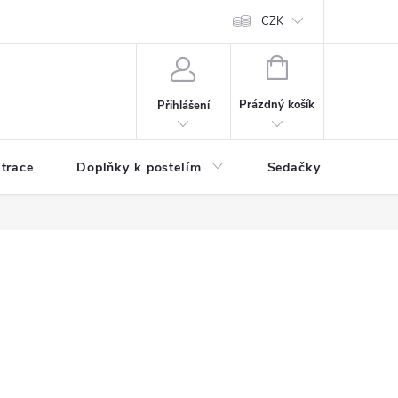
ní zboží a reklamace
Podmínky ochrany osobních údajů
CZK
Jak nakupo
NÁKUPNÍ
KOŠÍK
Prázdný košík
Přihlášení
trace
Doplňky k postelím
Sedačky
S