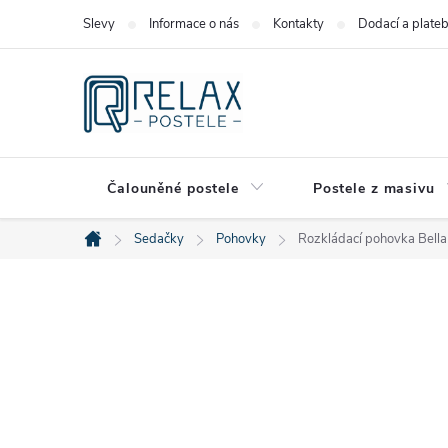
Přejít
Slevy
Informace o nás
Kontakty
Dodací a plate
na
obsah
Čalouněné postele
Postele z masivu
Sedačky
Pohovky
Rozkládací pohovka Bell
Domů