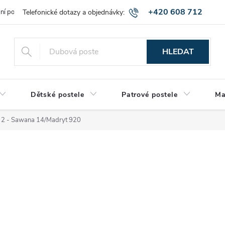
+420 608 712
bní podmínky
Obchodní podmínky
Montáž a výnos zboží
Vráce
515
HLEDAT
Dětské postele
Patrové postele
Ma
a 2 - Sawana 14/Madryt 920