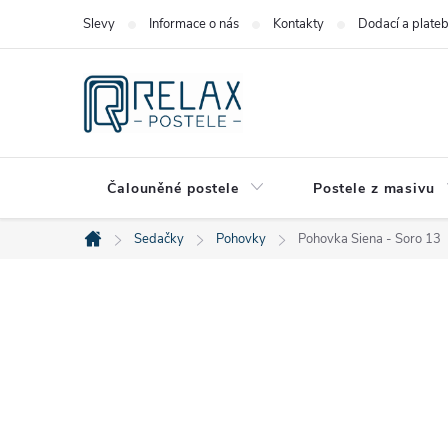
Přejít
Slevy
Informace o nás
Kontakty
Dodací a plate
na
obsah
Čalouněné postele
Postele z masivu
Sedačky
Pohovky
Pohovka Siena - Soro 13
Domů