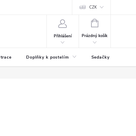
ní zboží a reklamace
Podmínky ochrany osobních údajů
CZK
Jak nakupo
NÁKUPNÍ
KOŠÍK
Prázdný košík
Přihlášení
trace
Doplňky k postelím
Sedačky
S