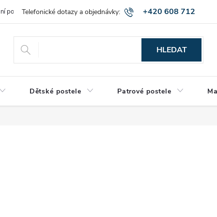
+420 608 712
bní podmínky
Obchodní podmínky
Montáž a výnos zboží
Vráce
515
HLEDAT
Dětské postele
Patrové postele
Ma