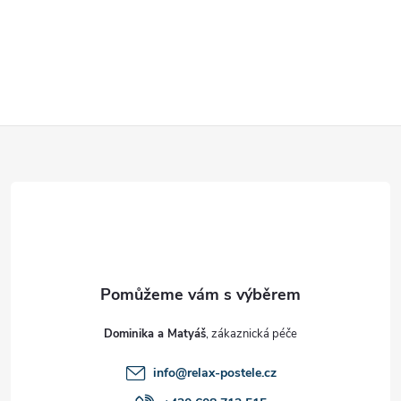
Z
á
p
a
t
Dominika a Matyáš
í
info
@
relax-postele.cz