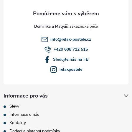
a
t
Dominika a Matyáš
í
info
@
relax-postele.cz
+420 608 712 515
Sledujte nás na FB
relaxpostele
Informace pro vás
Slevy
Informace o nás
Kontakty
Dodací a platební podmínky