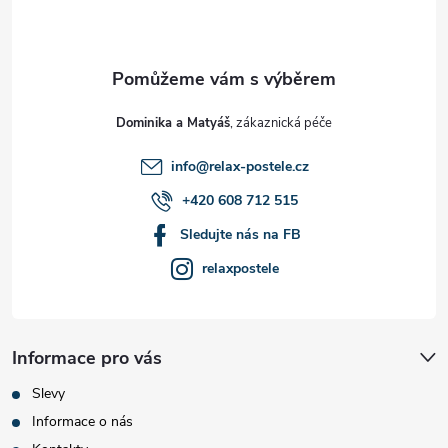
p
a
t
Dominika a Matyáš
í
info
@
relax-postele.cz
+420 608 712 515
Sledujte nás na FB
relaxpostele
Informace pro vás
Slevy
Informace o nás