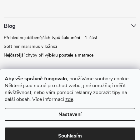
Blog
Přehled nejoblíbenějších typů čalounění – 1. část
Soft minimalismus v ložnici
Nejčastější chyby při výběru postele a matrace
Facebook
Aby vše správně fungovalo
, používáme soubory cookie.
Některé jsou nutné pro chod webu, jiné umožňují měřit
návštěvnost, nebo vám pomocí reklamy zobrazit tipy na
Instagram
další obsah. Více informací
zde
.
Nastavení
Copyright 2026
Relax-postele.cz
. Všechna práva vyhrazena.
Upravit
nastavení cookies
Souhlasím