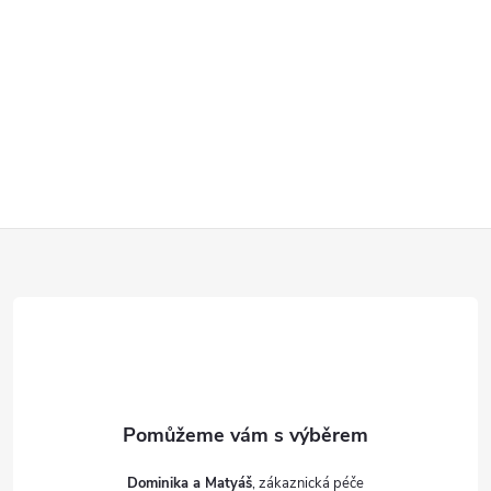
Z
á
p
a
t
Dominika a Matyáš