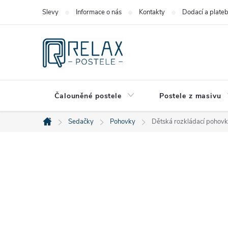
Přejít
Slevy
Informace o nás
Kontakty
Dodací a plate
na
obsah
Čalouněné postele
Postele z masivu
Sedačky
Pohovky
Dětská rozkládací pohovka
Domů