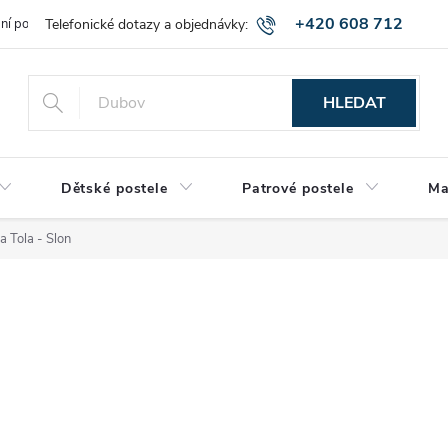
+420 608 712
bní podmínky
Obchodní podmínky
Montáž a výnos zboží
Vráce
515
HLEDAT
Dětské postele
Patrové postele
Ma
 Tola - Slon