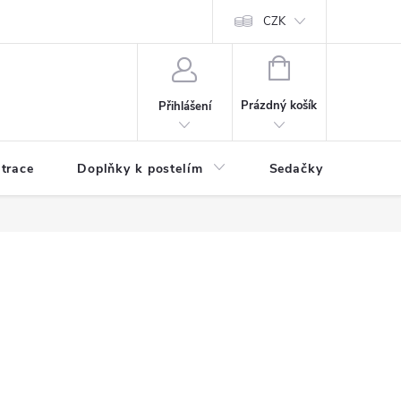
ní zboží a reklamace
Podmínky ochrany osobních údajů
CZK
Jak nakupo
NÁKUPNÍ
KOŠÍK
Prázdný košík
Přihlášení
trace
Doplňky k postelím
Sedačky
S