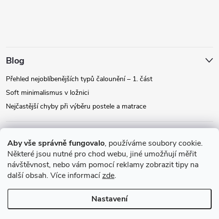
Blog
Přehled nejoblíbenějších typů čalounění – 1. část
Soft minimalismus v ložnici
Nejčastější chyby při výběru postele a matrace
Facebook
Aby vše správně fungovalo
, používáme soubory cookie.
Některé jsou nutné pro chod webu, jiné umožňují měřit
návštěvnost, nebo vám pomocí reklamy zobrazit tipy na
Instagram
další obsah. Více informací
zde
.
Nastavení
Copyright 2026
Relax-postele.cz
. Všechna práva vyhrazena.
Upravit