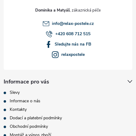
t
Dominika a Matyáš
í
info
@
relax-postele.cz
+420 608 712 515
Sledujte nás na FB
relaxpostele
Informace pro vás
Slevy
Informace o nás
Kontakty
Dodací a platební podmínky
Obchodní podmínky
Montáž a výnos zboží