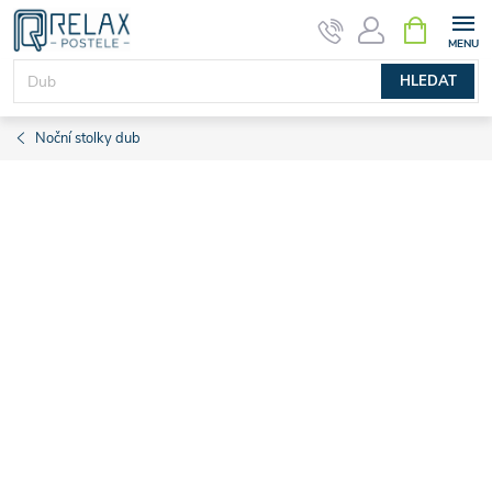
Přejít
NÁKUPNÍ
KOŠÍK
na
obsah
HLEDAT
Noční stolky dub