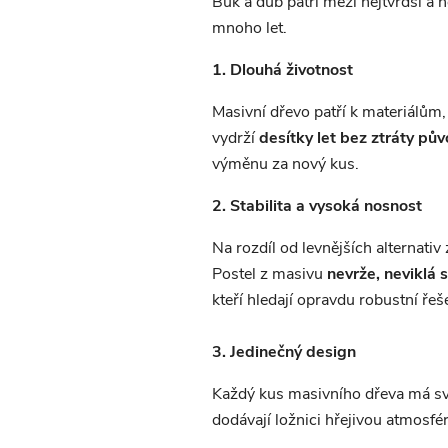
Buk a dub patří mezi nejtvrdší a n
mnoho let.
1. Dlouhá životnost
Masivní dřevo patří k materiálům, 
vydrží
desítky let bez ztráty pův
výměnu za nový kus.
2. Stabilita a vysoká nosnost
Na rozdíl od levnějších alternativ
Postel z masivu
nevrže, neviklá
s
kteří hledají opravdu robustní řeš
3. Jedinečný design
Každý kus masivního dřeva má s
dodávají ložnici hřejivou atmosfé