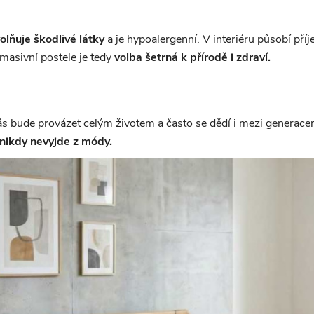
olňuje škodlivé látky
a je hypoalergenní. V interiéru působí pří
masivní postele je tedy
volba šetrná k přírodě i zdraví.
vás bude provázet celým životem a často se dědí i mezi generacem
nikdy nevyjde z módy.