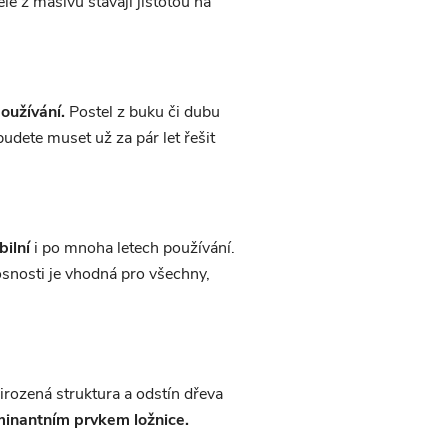
le z masivu stávají jistotou na
oužívání.
Postel z buku či dubu
udete muset už za pár let řešit
ilní
i po mnoha letech používání.
snosti je vhodná pro všechny,
irozená struktura a odstín dřeva
inantním prvkem ložnice.