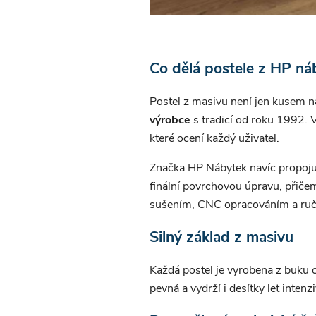
Co dělá postele z HP ná
Postel z masivu není jen kusem ná
výrobce
s tradicí od roku 1992. V
které ocení každý uživatel.
Značka HP Nábytek navíc propoj
finální povrchovou úpravu, přiče
sušením, CNC opracováním a ruční
Silný základ z masivu
Každá postel je vyrobena z buku
pevná a vydrží i desítky let intenz