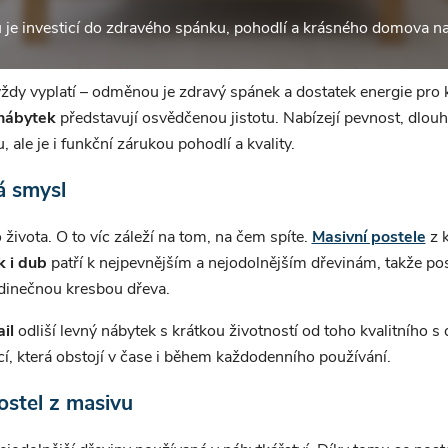
u je investicí do zdravého spánku, pohodlí a krásného domova na
ždy vyplatí – odměnou je zdravý spánek a dostatek energie pro 
nábytek
představují osvědčenou jistotu. Nabízejí pevnost, dlouh
, ale je i funkční zárukou pohodlí a kvality.
á smysl
života. O to víc záleží na tom, na čem spíte.
Masivní postele
z k
k i dub
patří k nejpevnějším a nejodolnějším dřevinám, takže po
jedinečnou kresbou dřeva.
il
odliší levný nábytek s krátkou životností od toho kvalitního s
í, která obstojí v čase i během každodenního používání.
ostel z masivu