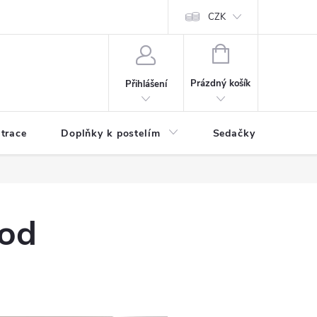
ní zboží a reklamace
Podmínky ochrany osobních údajů
CZK
Jak nakupo
NÁKUPNÍ
KOŠÍK
Prázdný košík
Přihlášení
trace
Doplňky k postelím
Sedačky
S
 od