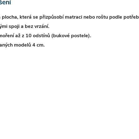
šení
 plocha, která se přizpůsobí matraci nebo roštu podle potřeb
mi spoji a bez vrzání.
oření až z 10 odstínů (bukové postele).
raných modelů 4 cm.