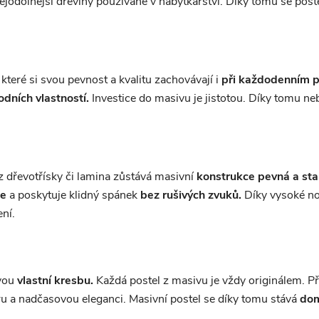
ejodolnější dřeviny používané v nábytkářství. Díky tomu se poste
které si svou pevnost a kvalitu zachovávají i
při každodenním p
odních vlastností.
Investice do masivu je jistotou. Díky tomu neb
 z dřevotřísky či lamina zůstává masivní
konstrukce pevná a stab
e
a poskytuje klidný spánek
bez rušivých zvuků.
Díky vysoké no
ení.
vou
vlastní kresbu.
Každá postel z masivu je vždy originálem. Př
ru a nadčasovou eleganci. Masivní postel se díky tomu stává
dom