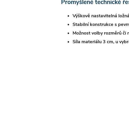
Promyšlené technické ře
Výškově nastavitelná ložná
Stabilní konstrukce s pevný
Možnost volby rozměrů či m
Síla materiálu 3 cm, u vyb