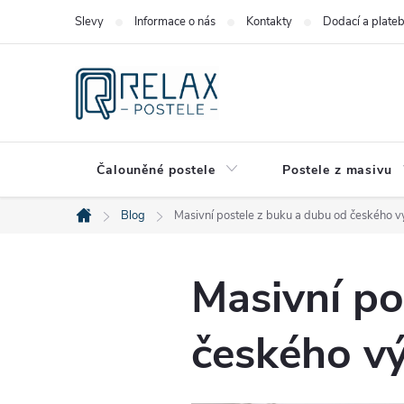
Přejít
Slevy
Informace o nás
Kontakty
Dodací a plate
na
obsah
Čalouněné postele
Postele z masivu
Blog
Masivní postele z buku a dubu od českého 
Domů
Masivní po
českého v