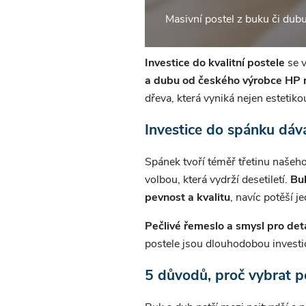
Masivní postel z buku či dub
Investice do kvalitní postele
se v
a dubu od českého výrobce HP 
dřeva, která vyniká nejen estetikou
Investice do spánku dáv
Spánek tvoří téměř třetinu našeho 
volbou, která vydrží desetiletí.
Bu
pevnost a kvalitu
, navíc potěší 
Pečlivé řemeslo a smysl pro deta
postele jsou dlouhodobou investic
5 důvodů, proč vybrat p