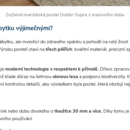
Zvýšená manželská postel Dublin Supra z masivního dubu
bytku výjimečnými?
bytku, ale investicí do zdravého spánku a pohodlí na celý život.
ýrobu postelí staví na
třech pilířích
: kvalitní materiál, precizní
uje
moderní technologie s respektem k přírodě.
Dřevo zpracov
mž klade důraz na šetrnou
obnovu lesa
a podporu biodiverzity. 
 kontrolou detailů, aby výsledkem byla postel, která obstojí ne
 cink nebo dubu divokého o
tloušťce 30 mm a více.
Díky tomu je
ivního používání.