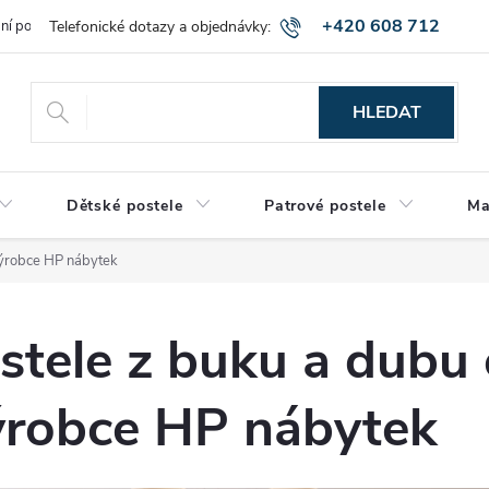
+420 608 712
bní podmínky
Obchodní podmínky
Montáž a výnos zboží
Vráce
515
HLEDAT
Dětské postele
Patrové postele
Ma
výrobce HP nábytek
stele z buku a dubu
ýrobce HP nábytek