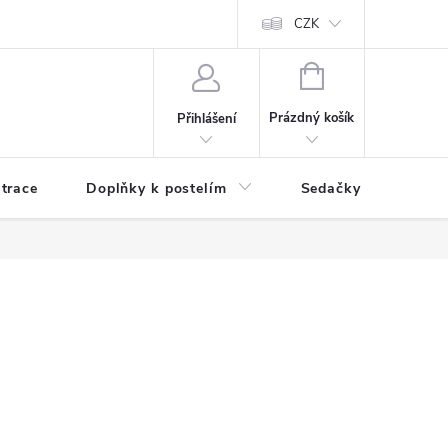
ní zboží a reklamace
Podmínky ochrany osobních údajů
CZK
Jak nakupo
NÁKUPNÍ
KOŠÍK
Prázdný košík
Přihlášení
trace
Doplňky k postelím
Sedačky
S