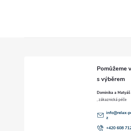
Z
á
p
a
Dominika a Matyáš
t
í
info
@
relax-p
z
+420 608 71