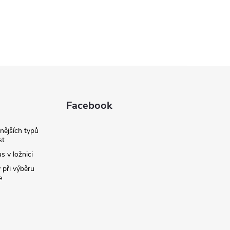
Facebook
nějších typů
st
s v ložnici
 při výběru
e