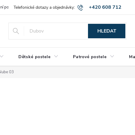
+420 608 712
bní podmínky
Obchodní podmínky
Montáž a výnos zboží
Vráce
515
HLEDAT
Dětské postele
Patrové postele
Ma
 Nube 03