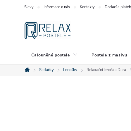
Přejít
Slevy
Informace o nás
Kontakty
Dodací a plate
na
obsah
Čalouněné postele
Postele z masivu
Sedačky
Lenošky
Relaxační lenoška Dora -
Domů