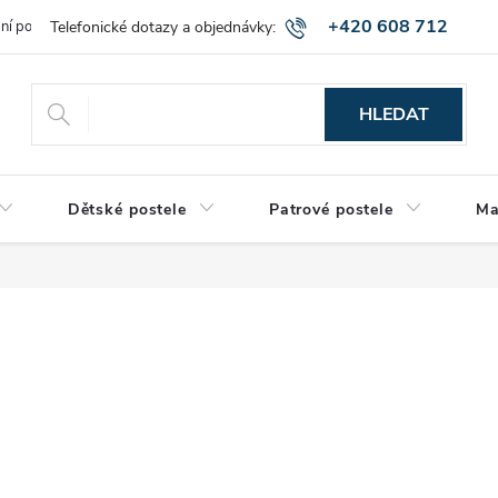
+420 608 712
bní podmínky
Obchodní podmínky
Montáž a výnos zboží
Vráce
515
HLEDAT
Dětské postele
Patrové postele
Ma