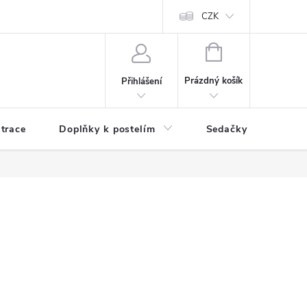
ní zboží a reklamace
Podmínky ochrany osobních údajů
CZK
Jak nakupo
NÁKUPNÍ
KOŠÍK
Prázdný košík
Přihlášení
trace
Doplňky k postelím
Sedačky
S