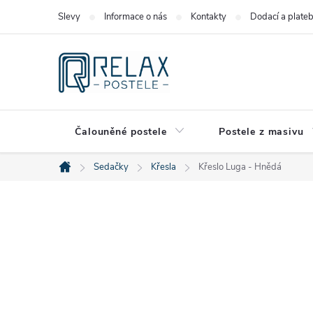
Přejít
Slevy
Informace o nás
Kontakty
Dodací a plate
na
obsah
Čalouněné postele
Postele z masivu
Sedačky
Křesla
Křeslo Luga - Hnědá
Domů