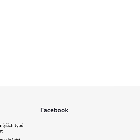
Facebook
nějších typů
st
s v ložnici