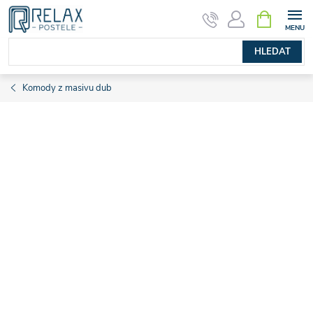
Přejít
NÁKUPNÍ
KOŠÍK
na
obsah
HLEDAT
Komody z masivu dub