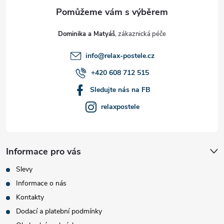
a
t
Dominika a Matyáš
í
info
@
relax-postele.cz
+420 608 712 515
Sledujte nás na FB
relaxpostele
Informace pro vás
Slevy
Informace o nás
Kontakty
Dodací a platební podmínky