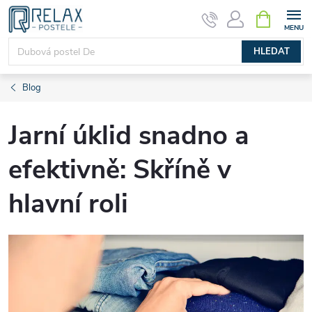
Přejít
NÁKUPNÍ
KOŠÍK
na
obsah
HLEDAT
Blog
Jarní úklid snadno a
efektivně: Skříně v
hlavní roli