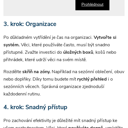
Prohlédnout
3. krok: Organizace
Po důkladném vytřídění je čas na organizaci.
Vytvořte si
systém.
Věci, které používáte často, musí být snadno
přístupné. Zvažte investici do
úložných boxů
, košů nebo
přihrádek, které udrží věci na svém místě.
Rozdělte
skříň na zóny.
Například na sezónní oblečení, obuv
nebo doplňky. Díky tomu budete mít
rychlý přehled
i o
sezónních věcech. Správná organizace zjednoduší
každodenní rutinu.
4. krok: Snadný přístup
Pro zachování efektivity je důležité mít snadný přístup ke
všem nezbytnostem. Věci, které
používáte denně
, umístěte