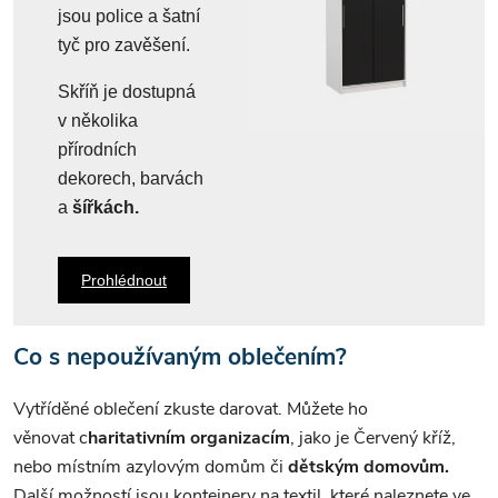
jsou police a šatní
tyč pro zavěšení.
Skříň je dostupná
v několika
přírodních
dekorech, barvách
a
šířkách.
Prohlédnout
Co s nepoužívaným oblečením?
Vytříděné oblečení zkuste darovat. Můžete ho
věnovat c
haritativním organizacím
, jako je Červený kříž,
nebo místním azylovým domům či
dětským domovům.
Další možností jsou kontejnery na textil, které naleznete ve