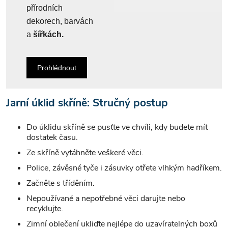
přírodních
dekorech, barvách
a
šířkách.
Prohlédnout
Jarní úklid skříně: Stručný postup
Do úklidu skříně se pusťte ve chvíli, kdy budete mít
dostatek času.
Ze skříně vytáhněte veškeré věci.
Police, závěsné tyče i zásuvky otřete vlhkým hadříkem.
Začněte s tříděním.
Nepoužívané a nepotřebné věci darujte nebo
recyklujte.
Zimní oblečení ukliďte nejlépe do uzavíratelných boxů