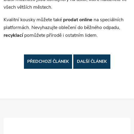
všech větších městech.
Kvalitní kousky můžete také
prodat online
na speciálních
platformách. Nevyhazujte oblečení do běžného odpadu,
recyklací
pomůžete přírodě i ostatním lidem.
PŘEDCHOZÍ ČLÁNEK
DALŠÍ ČLÁNEK
Z
á