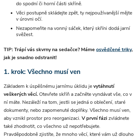
do spodní či horní části skříně.
Věci postupně skládejte zpět, ty nejpoužívanější mějte
v úrovni očí.
Nezapomeňte na vonný sáček, který skříni dodá jarní
svěžest.
TIP: Trápí vás skvrny na sedačce? Máme
osvědčené triky
,
jak je snadno odstranit!
1. krok: Všechno musí ven
Základem k úspěšnému jarnímu úklidu je
vytáhnutí
veškerých věcí.
Otevřete skříň a začněte vyndávat vše, co v
ní máte. Nezáleží na tom, jestli se jedná o oblečení, staré
dokumenty, nebo zapomenuté doplňky. Všechno musí ven,
aby vznikl prostor pro reorganizaci.
V první fázi
zvládnete
také zhodnotit, co všechno už nepotřebujete.
Pravděpodobně zjistíte, že mnoho věcí, které vám už dlouho