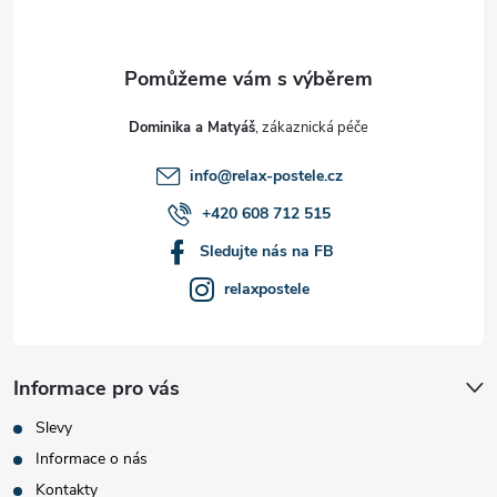
p
a
t
Dominika a Matyáš
í
info
@
relax-postele.cz
+420 608 712 515
Sledujte nás na FB
relaxpostele
Informace pro vás
Slevy
Informace o nás
Kontakty