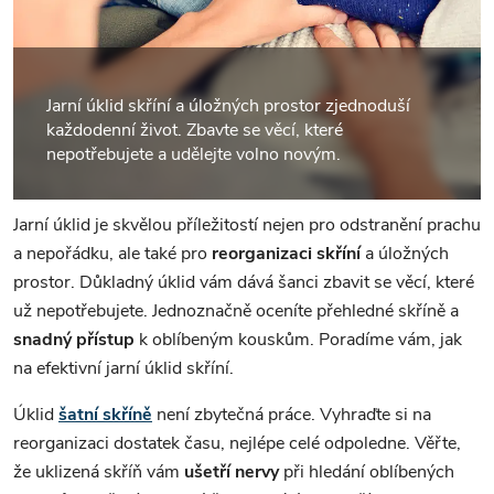
Jarní úklid skříní a úložných prostor zjednoduší
každodenní život. Zbavte se věcí, které
nepotřebujete a udělejte volno novým.
Jarní úklid je skvělou příležitostí nejen pro odstranění prachu
a nepořádku, ale také pro
reorganizaci skříní
a úložných
prostor. Důkladný úklid vám dává šanci zbavit se věcí, které
už nepotřebujete. Jednoznačně oceníte přehledné skříně a
snadný přístup
k oblíbeným kouskům. Poradíme vám, jak
na efektivní jarní úklid skříní.
Úklid
šatní skříně
není zbytečná práce. Vyhraďte si na
reorganizaci dostatek času, nejlépe celé odpoledne. Věřte,
že uklizená skříň vám
ušetří nervy
při hledání oblíbených