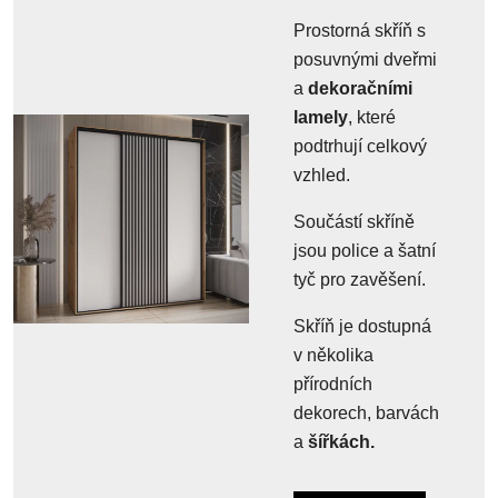
Prostorná skříň s
posuvnými dveřmi
a
dekoračními
lamely
, které
podtrhují celkový
vzhled.
Součástí skříně
jsou police a šatní
tyč pro zavěšení.
Skříň je dostupná
v několika
přírodních
dekorech, barvách
a
šířkách.