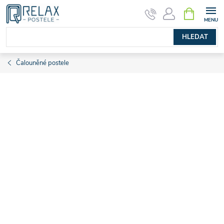
Přejít
NÁKUPNÍ
KOŠÍK
na
obsah
HLEDAT
Čalouněné postele