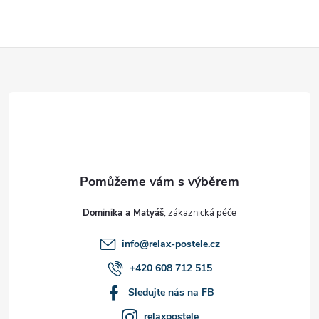
Z
á
p
a
t
Dominika a Matyáš
í
info
@
relax-postele.cz
+420 608 712 515
Sledujte nás na FB
relaxpostele